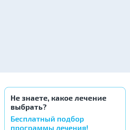
Заказать
год
3 500 ₽
Кодирование Торпедо 3 года
Заказать
6 900 ₽
Кодирование SIT (MST)
Заказать
5 000 ₽
Не знаете, какое лечение
выбрать?
Бесплатный подбор
программы лечения!