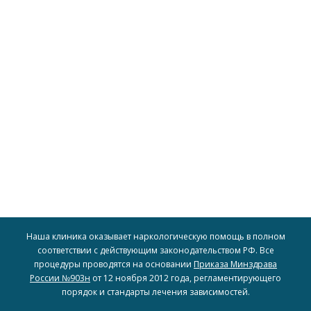
доступность наших услуг для широкого круга людей.
включая рассрочку и скидки, чтобы обеспечить
для всех, предоставляя различные варианты оплаты,
пациентов. Мы стремимся сделать доступное лечение
индивидуальные финансовые возможности наших
Мы предлагаем гибкие условия оплаты, учитывая
Гибкий подход к оплате
Наша клиника оказывает наркологическую помощь в полном
соответствии с действующим законодательством РФ. Все
процедуры проводятся на основании
Приказа Минздрава
России №903н
от 12 ноября 2012 года, регламентирующего
порядок и стандарты лечения зависимостей.