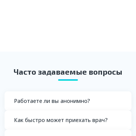
Часто задаваемые вопросы
Работаете ли вы анонимно?
Как быстро может приехать врач?
Да, мы гарантируем полную конфиденциальность:
данные пациентов не передаются третьим лицам,
врачи приезжают на вызов в обычной одежде, а