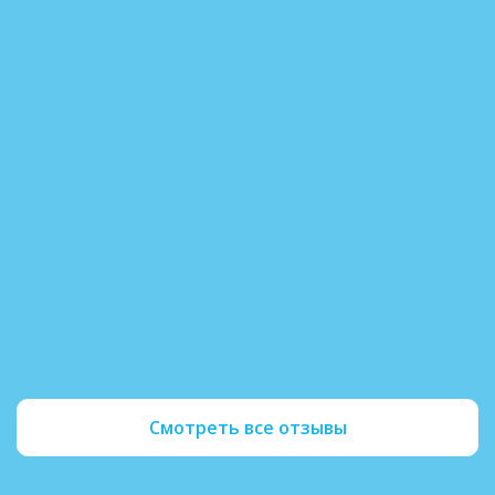
Андрей К. 12.04.2025
Закодировался по методу «Двойной блок» 
длительного запоя. Процедура прошла быс
безболезненно, врач всё подробно объясн
три месяца не пью, появилось желание раб
общаться с семьей. Спасибо за профессио
поддержку.
Читать полностью
Смотреть все отзывы