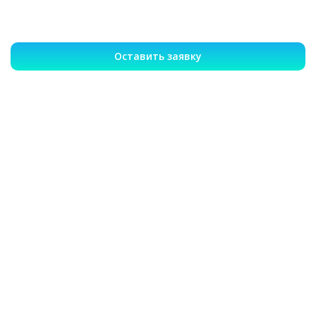
Оставить заявку
Записаться на лечение или
вызвать врача 24/7
Гарантия анонимности
Опытные врачи
Эффективное лечение