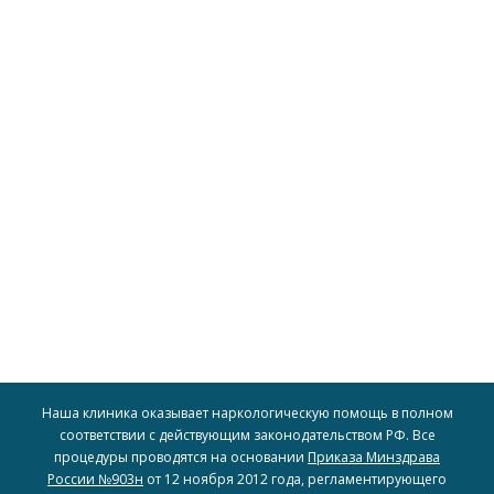
доступность наших услуг для широкого круга людей.
включая рассрочку и скидки, чтобы обеспечить
для всех, предоставляя различные варианты оплаты,
пациентов. Мы стремимся сделать доступное лечение
индивидуальные финансовые возможности наших
Мы предлагаем гибкие условия оплаты, учитывая
Гибкий подход к оплате
Наша клиника оказывает наркологическую помощь в полном
соответствии с действующим законодательством РФ. Все
процедуры проводятся на основании
Приказа Минздрава
России №903н
от 12 ноября 2012 года, регламентирующего