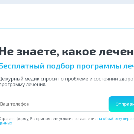
Казань
Нижний Но
Отравляя форму, Вы принимаете условия Соглашения
на обработку
Красноярск
Уфа
персональных данных
Отравляя форму, Вы принимаете условия Соглашения
на обработку
Отравляя форму, Вы принимаете условия Соглашения
на обработку
персональных данных
персональных данных
Омск
Волгоград
Отправить
Отправить
Не знаете, какое лече
Оставить отзыв
Воронеж
Пермь
Бесплатный подбор программы ле
Дежурный медик спросит о проблеме и состоянии здор
программу лечения.
Отправи
Отравляя форму, Вы принимаете условия соглашения
на обработку перс
данных