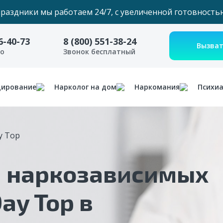
праздники мы работаем 24/7, с увеличенной готовность
6-40-73
8 (800) 551-38-24
но
Звонок бесплатный
дирование
Нарколог на дом
Наркомания
Психи
y Top
 наркозависимых
ay Top в