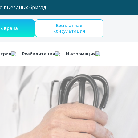
ю выездных бригад.
Бесплатная
Вызвать врача
консультация
атрия
Реабилитация
Информация