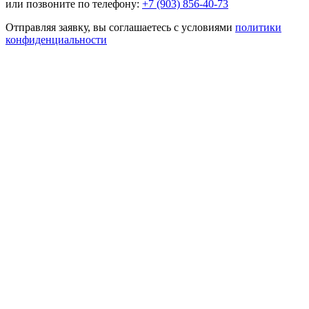
или позвоните по телефону:
+7 (903) 856-40-73
Отправляя заявку, вы соглашаетесь с условиями
политики
конфиденциальности
Нужно быстро облегчить состояние? Выездная помощь 24/7
Быстро приедем
Подберем лечение
Облегчение состояния
Отправить заявку
Отравляя форму, Вы принимаете условия соглашения
на