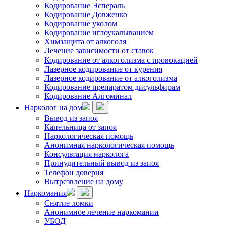
Кодирование Эспераль
Кодирование Довженко
Кодирование уколом
Кодирование иглоукалыванием
Химзащита от алкоголя
Лечение зависимости от ставок
Кодирование от алкоголизма с провокацией
Лазерное кодирование от курения
Лазерное кодирование от алкоголизма
Кодирование препаратом дисульфирам
Кодирование Алгоминал
Нарколог на дом
Вывод из запоя
Капельница от запоя
Наркологическая помощь
Анонимная наркологическая помощь
Консультация нарколога
Принудительный вывод из запоя
Телефон доверия
Вытрезвление на дому
Наркомания
Снятие ломки
Анонимное лечение наркомании
УБОД