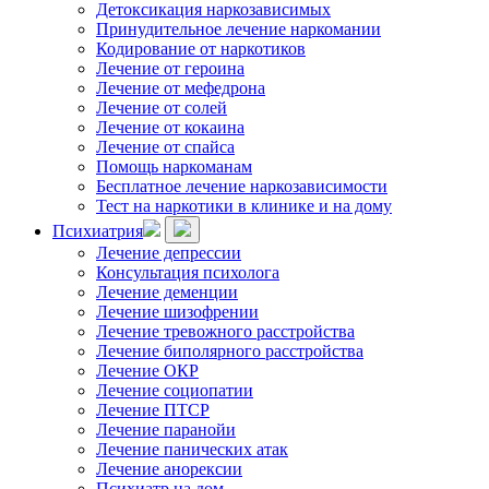
Детоксикация наркозависимых
Принудительное лечение наркомании
Кодирование от наркотиков
Лечение от героина
Лечение от мефедрона
Лечение от солей
Лечение от кокаина
Лечение от спайса
Помощь наркоманам
Бесплатное лечение наркозависимости
Тест на наркотики в клинике и на дому
Психиатрия
Лечение депрессии
Консультация психолога
Лечение деменции
Лечение шизофрении
Лечение тревожного расстройства
Лечение биполярного расстройства
Лечение ОКР
Лечение социопатии
Лечение ПТСР
Лечение паранойи
Лечение панических атак
Лечение анорексии
Психиатр на дом