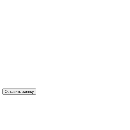
Оставить заявку
Записаться на лечение или вызвать врача 24/7
Гарантия анонимности